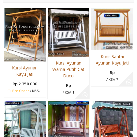
Kursi Santai
Kursi Ayunan
Ayunan Kayu Jati
Kursi Ayunan
Warna Putih Cat
Rp
Kayu Jati
Duco
/ KSA-7
Rp 2.350.000
Rp
Pre Order
/ KBS-1
/ KSA-1