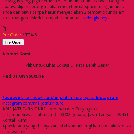
sekaligus yang juga berdesain aman untuk anak anda . Dengan
adanya dipan sorong ini akan menghemat space ruangan anak
anda dan biaya tanpa harus menyediakan 2 tempat tidur dalam
satu ruangan . Model tempat tidur anak…
selengkapnya
Rp
Pre Order
/ TTA-5
Pre Order
Alamat Kami
Klik Untuk Lihat Lokasi Di Peta Lebih Besar
Find Us On Youtube
Facebook
facebook.com/arifjatifurniturejepara
Instagram
instagram.com/arif_jatifurniture
ARIF JATI FURNITURE
- Amanah dan Terjangkau
Jl. Taman Siswa, Tahunan RT.03/03, Jepara, Jawa Tengah - 59451
Kontak Kami
Apabila ada yang ditanyakan, silahkan hubungi kami melalui kontak
di bawah ini.