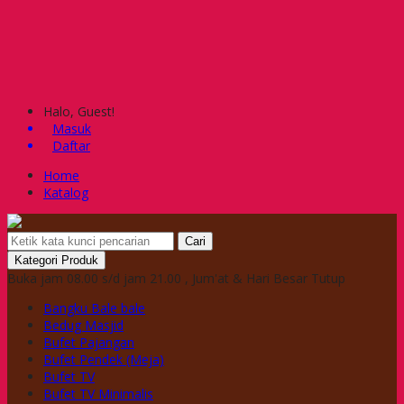
Halo, Guest!
Masuk
Daftar
Home
Katalog
Cari
Kategori Produk
Buka jam 08.00 s/d jam 21.00 , Jum'at & Hari Besar Tutup
Bangku Bale bale
Bedug Masjid
Bufet Pajangan
Bufet Pendek (Meja)
Bufet TV
Bufet TV Minimalis