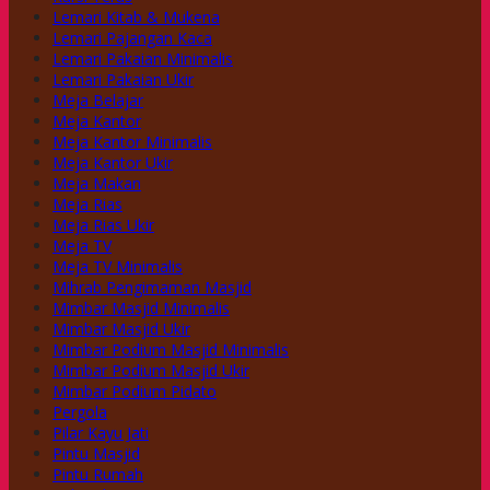
Lemari Kitab & Mukena
Lemari Pajangan Kaca
Lemari Pakaian Minimalis
Lemari Pakaian Ukir
Meja Belajar
Meja Kantor
Meja Kantor Minimalis
Meja Kantor Ukir
Meja Makan
Meja Rias
Meja Rias Ukir
Meja TV
Meja TV Minimalis
Mihrab Pengimaman Masjid
Mimbar Masjid Minimalis
Mimbar Masjid Ukir
Mimbar Podium Masjid Minimalis
Mimbar Podium Masjid Ukir
Mimbar Podium Pidato
Pergola
Pilar Kayu Jati
Pintu Masjid
Pintu Rumah