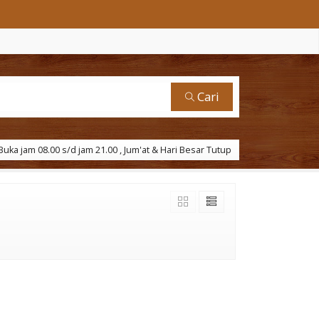
Cari
uka jam 08.00 s/d jam 21.00 , Jum'at & Hari Besar Tutup