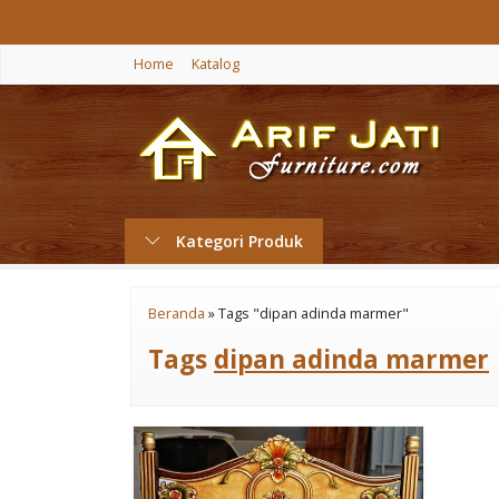
Home
Katalog
Kategori Produk
Beranda
»
Tags "dipan adinda marmer"
Tags
dipan adinda marmer