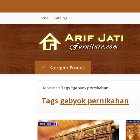
Home
Katalog
Kategori Produk
Beranda
»
Tags "gebyok pernikahan"
Tags
gebyok pernikahan