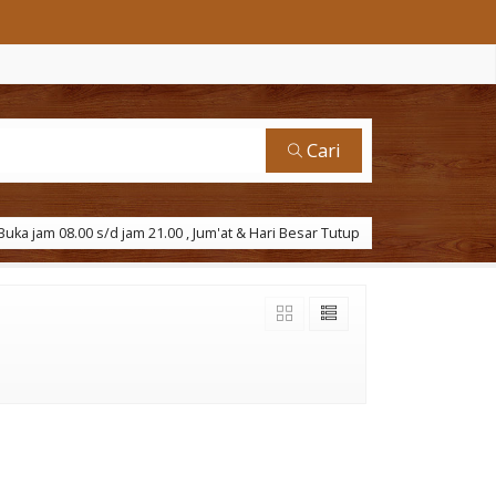
Cari
uka jam 08.00 s/d jam 21.00 , Jum'at & Hari Besar Tutup