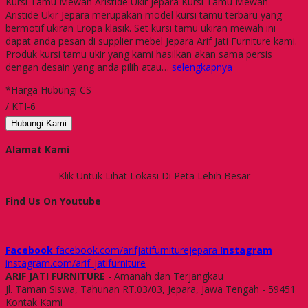
Kursi Tamu Mewah Aristide Ukir Jepara Kursi Tamu Mewah
Aristide Ukir Jepara merupakan model kursi tamu terbaru yang
bermotif ukiran Eropa klasik. Set kursi tamu ukiran mewah ini
dapat anda pesan di supplier mebel Jepara Arif Jati Furniture kami.
Produk kursi tamu ukir yang kami hasilkan akan sama persis
dengan desain yang anda pilih atau…
selengkapnya
*Harga Hubungi CS
/ KTI-6
Hubungi Kami
Alamat Kami
Klik Untuk Lihat Lokasi Di Peta Lebih Besar
Find Us On Youtube
Facebook
facebook.com/arifjatifurniturejepara
Instagram
instagram.com/arif_jatifurniture
ARIF JATI FURNITURE
- Amanah dan Terjangkau
Jl. Taman Siswa, Tahunan RT.03/03, Jepara, Jawa Tengah - 59451
Kontak Kami