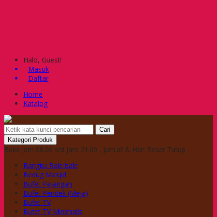
Halo, Guest!
Masuk
Daftar
Home
Katalog
Cari
Kategori Produk
Buka jam 08.00 s/d jam 21.00 , Jum'at & Hari Besar Tutup
Bangku Bale bale
Bedug Masjid
Bufet Pajangan
Bufet Pendek (Meja)
Bufet TV
Bufet TV Minimalis