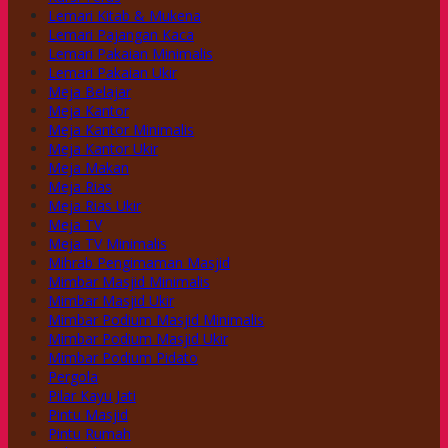
Lemari Kitab & Mukena
Lemari Pajangan Kaca
Lemari Pakaian Minimalis
Lemari Pakaian Ukir
Meja Belajar
Meja Kantor
Meja Kantor Minimalis
Meja Kantor Ukir
Meja Makan
Meja Rias
Meja Rias Ukir
Meja TV
Meja TV Minimalis
Mihrab Pengimaman Masjid
Mimbar Masjid Minimalis
Mimbar Masjid Ukir
Mimbar Podium Masjid Minimalis
Mimbar Podium Masjid Ukir
Mimbar Podium Pidato
Pergola
Pilar Kayu Jati
Pintu Masjid
Pintu Rumah