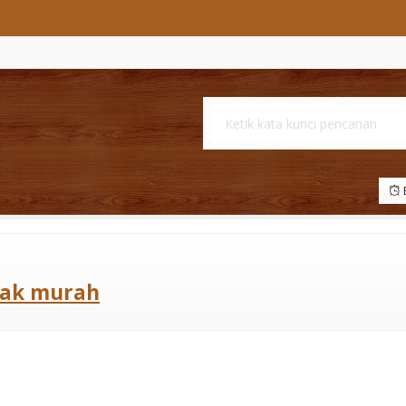
B
nak murah