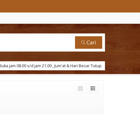
Cari
uka jam 08.00 s/d jam 21.00 , Jum'at & Hari Besar Tutup