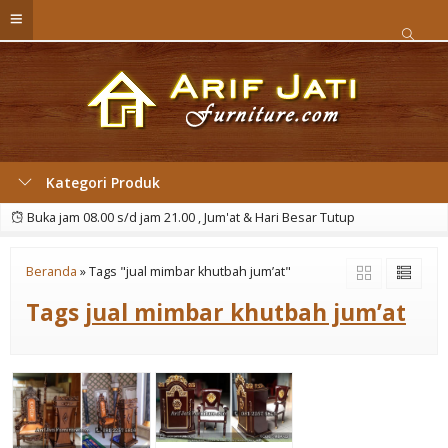
Kategori Produk
Buka jam 08.00 s/d jam 21.00 , Jum'at & Hari Besar Tutup
Beranda
»
Tags "jual mimbar khutbah jum’at"
Tags
jual mimbar khutbah jum’at