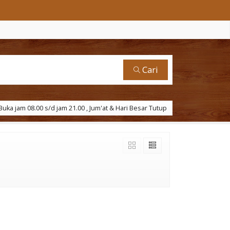
Cari
uka jam 08.00 s/d jam 21.00 , Jum'at & Hari Besar Tutup