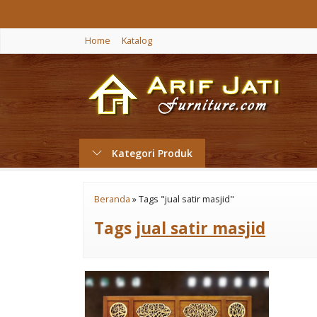
Home
Katalog
Kategori Produk
Beranda
»
Tags "jual satir masjid"
Tags
jual satir masjid