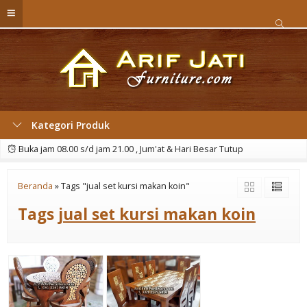
Kategori Produk
Buka jam 08.00 s/d jam 21.00 , Jum'at & Hari Besar Tutup
Beranda
»
Tags "jual set kursi makan koin"
Tags
jual set kursi makan koin