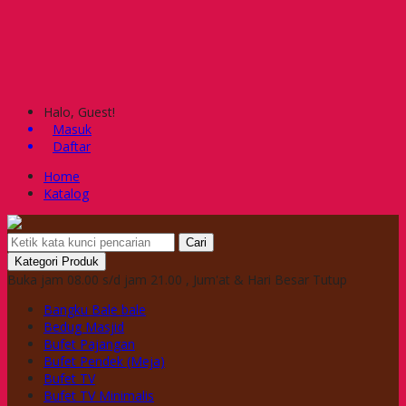
Halo, Guest!
Masuk
Daftar
Home
Katalog
Cari
Kategori Produk
Buka jam 08.00 s/d jam 21.00 , Jum'at & Hari Besar Tutup
Bangku Bale bale
Bedug Masjid
Bufet Pajangan
Bufet Pendek (Meja)
Bufet TV
Bufet TV Minimalis