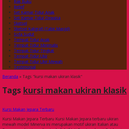
Rak Buku
Relief
Set Kamar Tidur Anak
Set Kamar Tidur Dewasa
Sketsel
Sketsel Kaligrafi (Tabir Masjid)
Sofa Sudut
Tempat Tidur Anak
Tempat Tidur Minimalis
Tempat Tidur Tingkat
Tempat Tidur Ukir
Tempat Tidur Ukir Mewah
Testimonial
Beranda
»
Tags "kursi makan ukiran klasik"
Tags
kursi makan ukiran klasik
Kursi Makan Jepara Terbaru
Kursi Makan Jepara Terbaru Kursi Makan Jepara terbaru ukiran
mewah model Minerva ini merupakan motif ukiran Italian atau