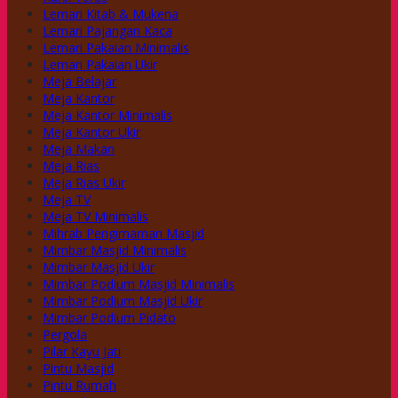
Lemari Kitab & Mukena
Lemari Pajangan Kaca
Lemari Pakaian Minimalis
Lemari Pakaian Ukir
Meja Belajar
Meja Kantor
Meja Kantor Minimalis
Meja Kantor Ukir
Meja Makan
Meja Rias
Meja Rias Ukir
Meja TV
Meja TV Minimalis
Mihrab Pengimaman Masjid
Mimbar Masjid Minimalis
Mimbar Masjid Ukir
Mimbar Podium Masjid Minimalis
Mimbar Podium Masjid Ukir
Mimbar Podium Pidato
Pergola
Pilar Kayu Jati
Pintu Masjid
Pintu Rumah