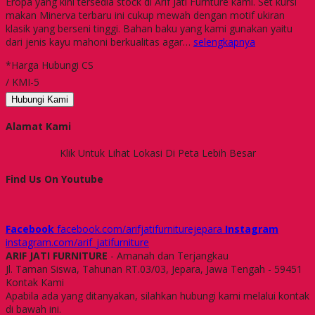
Eropa yang kini tersedia stock di Arif Jati Furnture kami. Set kursi
makan Minerva terbaru ini cukup mewah dengan motif ukiran
klasik yang berseni tinggi. Bahan baku yang kami gunakan yaitu
dari jenis kayu mahoni berkualitas agar…
selengkapnya
*Harga Hubungi CS
/ KMI-5
Hubungi Kami
Alamat Kami
Klik Untuk Lihat Lokasi Di Peta Lebih Besar
Find Us On Youtube
Facebook
facebook.com/arifjatifurniturejepara
Instagram
instagram.com/arif_jatifurniture
ARIF JATI FURNITURE
- Amanah dan Terjangkau
Jl. Taman Siswa, Tahunan RT.03/03, Jepara, Jawa Tengah - 59451
Kontak Kami
Apabila ada yang ditanyakan, silahkan hubungi kami melalui kontak
di bawah ini.