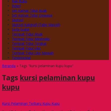
Rak Buku
Relief
Set Kamar Tidur Anak
Set Kamar Tidur Dewasa
Sketsel
Sketsel Kaligrafi (Tabir Masjid)
Sofa Sudut
Tempat Tidur Anak
Tempat Tidur Minimalis
Tempat Tidur Tingkat
Tempat Tidur Ukir
Tempat Tidur Ukir Mewah
Testimonial
Beranda
»
Tags "kursi pelaminan kupu kupu"
Tags
kursi pelaminan kupu
kupu
Kursi Pelaminan Terbaru Kupu Kupu