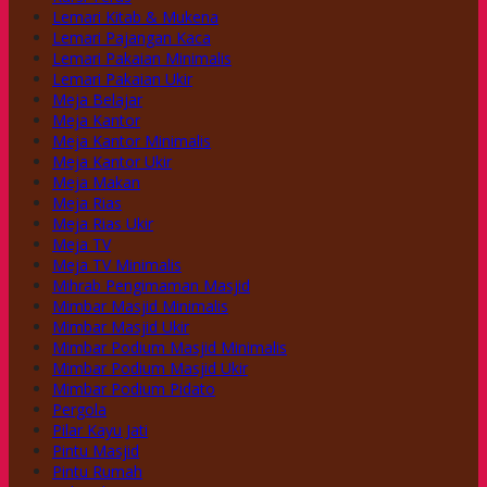
Lemari Kitab & Mukena
Lemari Pajangan Kaca
Lemari Pakaian Minimalis
Lemari Pakaian Ukir
Meja Belajar
Meja Kantor
Meja Kantor Minimalis
Meja Kantor Ukir
Meja Makan
Meja Rias
Meja Rias Ukir
Meja TV
Meja TV Minimalis
Mihrab Pengimaman Masjid
Mimbar Masjid Minimalis
Mimbar Masjid Ukir
Mimbar Podium Masjid Minimalis
Mimbar Podium Masjid Ukir
Mimbar Podium Pidato
Pergola
Pilar Kayu Jati
Pintu Masjid
Pintu Rumah