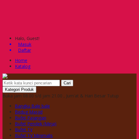
Halo, Guest!
Masuk
Daftar
Home
Katalog
Cari
Kategori Produk
Buka jam 08.00 s/d jam 21.00 , Jum'at & Hari Besar Tutup
Bangku Bale bale
Bedug Masjid
Bufet Pajangan
Bufet Pendek (Meja)
Bufet TV
Bufet TV Minimalis