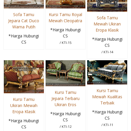
Sofa Tamu
Kursi Tamu Royal
Sofa Tamu
Jepara Cat Duco
Mewah Cleopatra
Mewah Ukiran
Warna Putih
*Harga Hubungi
Eropa Klasik
*Harga Hubungi
CS
*Harga Hubungi
CS
/ KTI-15
CS
/ KTI-14
Kursi Tamu
Kursi Tamu
Mewah Kualitas
Jepara Terbaru
Kursi Tamu
Terbaik
Ukiran Eros
Ukiran Mewah
Eropa Klasik
*Harga Hubungi
*Harga Hubungi
CS
CS
*Harga Hubungi
/ KTI-11
CS
/ KTI-12