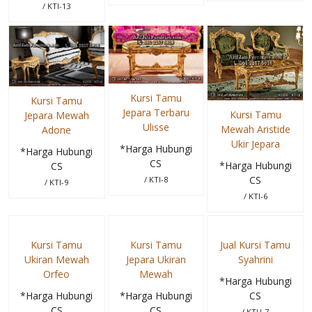
/ KTI-13
Kursi Tamu
Kursi Tamu
Jepara Terbaru
Kursi Tamu
Jepara Mewah
Ulisse
Mewah Aristide
Adone
Ukir Jepara
*Harga Hubungi
*Harga Hubungi
CS
*Harga Hubungi
CS
CS
/ KTI-8
/ KTI-9
/ KTI-6
Kursi Tamu
Kursi Tamu
Jual Kursi Tamu
Ukiran Mewah
Jepara Ukiran
Syahrini
Orfeo
Mewah
*Harga Hubungi
*Harga Hubungi
*Harga Hubungi
CS
CS
CS
/ KTU-7