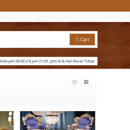
Cari
uka jam 08.00 s/d jam 21.00 , Jum'at & Hari Besar Tutup