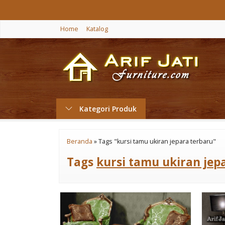
Home
Katalog
Kategori Produk
Beranda
»
Tags "kursi tamu ukiran jepara terbaru"
Tags
kursi tamu ukiran jep