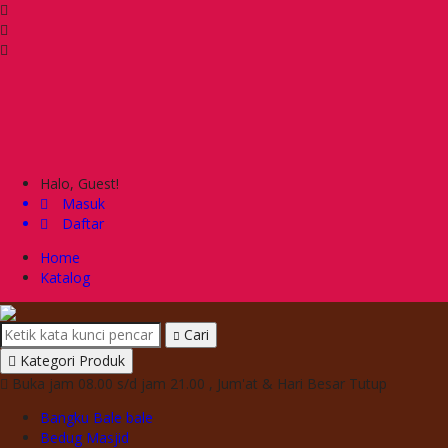
Halo, Guest!
Masuk
Daftar
Home
Katalog
Cari
Kategori Produk
Buka jam 08.00 s/d jam 21.00 , Jum'at & Hari Besar Tutup
Bangku Bale bale
Bedug Masjid