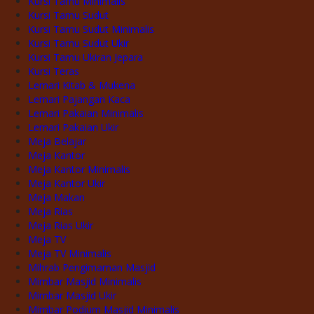
Kursi Tamu Minimalis
Kursi Tamu Sudut
Kursi Tamu Sudut Minimalis
Kursi Tamu Sudut Ukir
Kursi Tamu Ukiran Jepara
Kursi Teras
Lemari Kitab & Mukena
Lemari Pajangan Kaca
Lemari Pakaian Minimalis
Lemari Pakaian Ukir
Meja Belajar
Meja Kantor
Meja Kantor Minimalis
Meja Kantor Ukir
Meja Makan
Meja Rias
Meja Rias Ukir
Meja TV
Meja TV Minimalis
Mihrab Pengimaman Masjid
Mimbar Masjid Minimalis
Mimbar Masjid Ukir
Mimbar Podium Masjid Minimalis