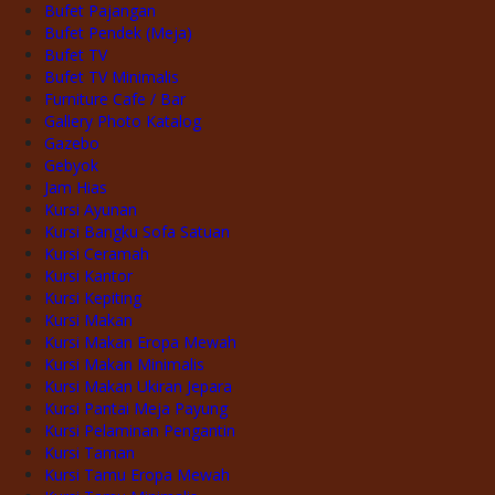
Bufet Pajangan
Bufet Pendek (Meja)
Bufet TV
Bufet TV Minimalis
Furniture Cafe / Bar
Gallery Photo Katalog
Gazebo
Gebyok
Jam Hias
Kursi Ayunan
Kursi Bangku Sofa Satuan
Kursi Ceramah
Kursi Kantor
Kursi Kepiting
Kursi Makan
Kursi Makan Eropa Mewah
Kursi Makan Minimalis
Kursi Makan Ukiran Jepara
Kursi Pantai Meja Payung
Kursi Pelaminan Pengantin
Kursi Taman
Kursi Tamu Eropa Mewah