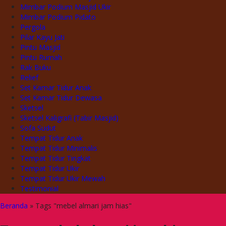
Mimbar Podium Masjid Ukir
Mimbar Podium Pidato
Pergola
Pilar Kayu Jati
Pintu Masjid
Pintu Rumah
Rak Buku
Relief
Set Kamar Tidur Anak
Set Kamar Tidur Dewasa
Sketsel
Sketsel Kaligrafi (Tabir Masjid)
Sofa Sudut
Tempat Tidur Anak
Tempat Tidur Minimalis
Tempat Tidur Tingkat
Tempat Tidur Ukir
Tempat Tidur Ukir Mewah
Testimonial
Beranda
»
Tags "mebel almari jam hias"