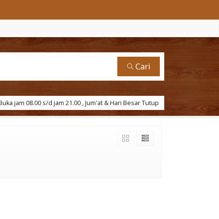
Cari
uka jam 08.00 s/d jam 21.00 , Jum'at & Hari Besar Tutup