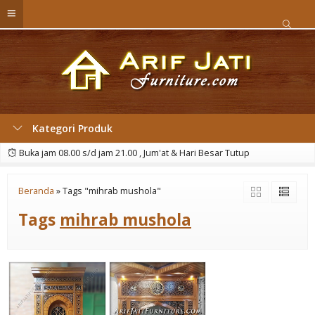
Kategori Produk
Buka jam 08.00 s/d jam 21.00 , Jum'at & Hari Besar Tutup
Beranda
»
Tags "mihrab mushola"
Tags
mihrab mushola