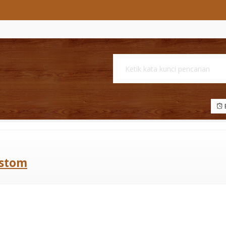
B
ustom