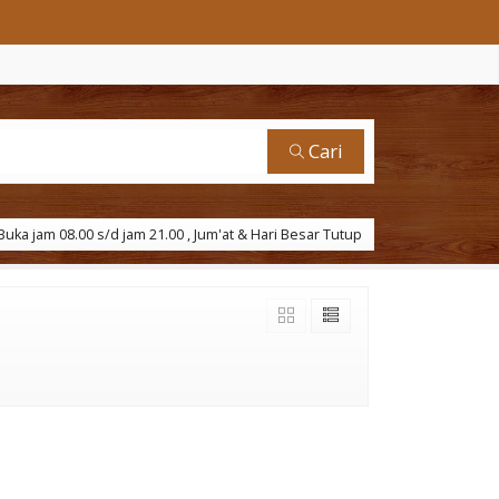
Cari
uka jam 08.00 s/d jam 21.00 , Jum'at & Hari Besar Tutup