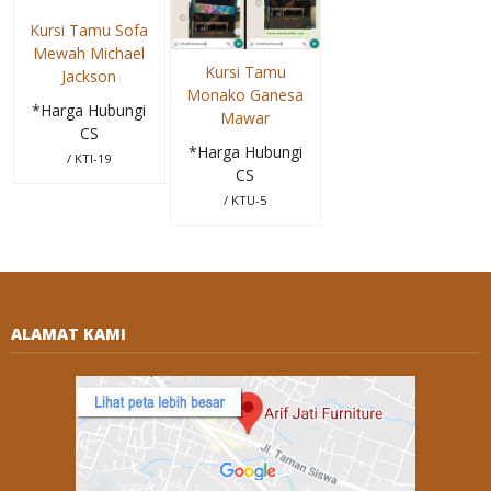
Kursi Tamu Sofa
Mewah Michael
Kursi Tamu
Jackson
Monako Ganesa
*Harga Hubungi
Mawar
CS
*Harga Hubungi
/ KTI-19
CS
/ KTU-5
ALAMAT KAMI