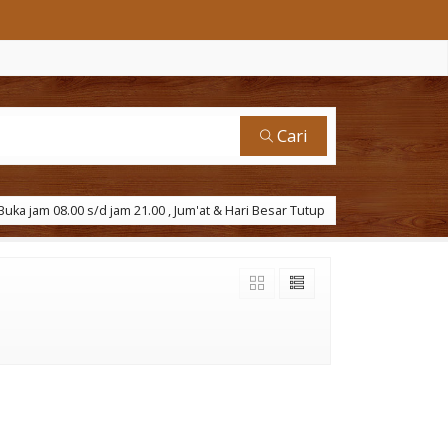
Cari
uka jam 08.00 s/d jam 21.00 , Jum'at & Hari Besar Tutup