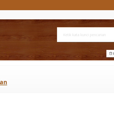
B
ran