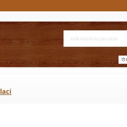
B
laci