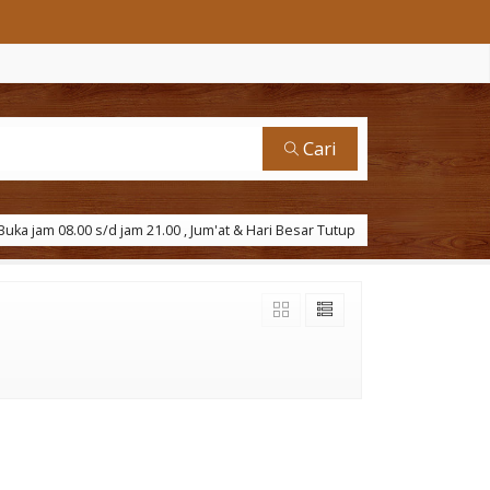
Cari
uka jam 08.00 s/d jam 21.00 , Jum'at & Hari Besar Tutup