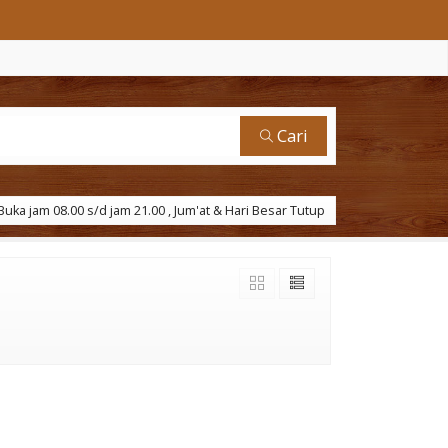
Cari
uka jam 08.00 s/d jam 21.00 , Jum'at & Hari Besar Tutup