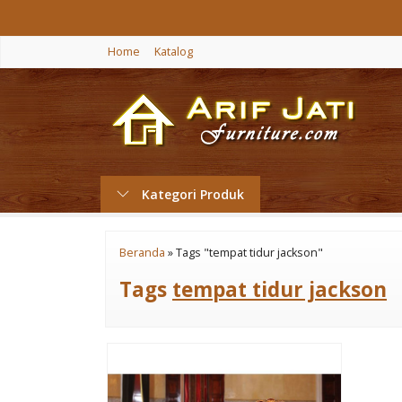
Home
Katalog
Kategori Produk
Beranda
»
Tags "tempat tidur jackson"
Tags
tempat tidur jackson