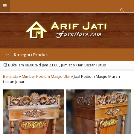
Kategori Produk
Buka jam 08.00 s/d jam 21.00 , Jum'at & Hari Besar Tutup
Beranda
»
Mimbar Podium Masjid Ukir
»
Jual Podium Masjid Murah
Ukiran Jepara