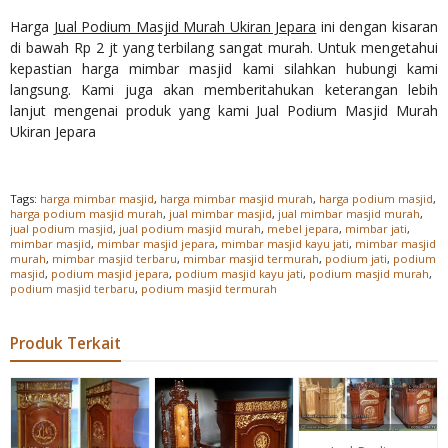
Harga
Jual Podium Masjid Murah Ukiran Jepara
ini dengan kisaran
di bawah Rp 2 jt yang terbilang sangat murah. Untuk mengetahui
kepastian harga mimbar masjid kami silahkan hubungi kami
langsung. Kami juga akan memberitahukan keterangan lebih
lanjut mengenai produk yang kami Jual Podium Masjid Murah
Ukiran Jepara
Tags:
harga mimbar masjid
,
harga mimbar masjid murah
,
harga podium masjid
,
harga podium masjid murah
,
jual mimbar masjid
,
jual mimbar masjid murah
,
jual podium masjid
,
jual podium masjid murah
,
mebel jepara
,
mimbar jati
,
mimbar masjid
,
mimbar masjid jepara
,
mimbar masjid kayu jati
,
mimbar masjid
murah
,
mimbar masjid terbaru
,
mimbar masjid termurah
,
podium jati
,
podium
masjid
,
podium masjid jepara
,
podium masjid kayu jati
,
podium masjid murah
,
podium masjid terbaru
,
podium masjid termurah
Produk Terkait