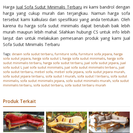
Harga
Jual Sofa Sudut Minimalis Terbaru
ini kami bandrol dengan
harga yang cukup murah dan terjangkau. Namun harga sofa
tersebut kami kalkulasi dari spesifikasi yang anda tentukan. Oleh
karena itu harga sofa sudut minimalis dapat berubah baik lebih
murah maupun lebih mahal. Silahkan hubungi CS untuk info lebih
lanjut dan untuk melakukan pemesanan produk yang kami Jual
Sofa Sudut Minimalis Terbaru
Tags:
desain sofa sudut terbaru
,
furniture sofa
,
furniture sofa jepara
,
harga
sofa sudut jepara
,
harga sofa sudut l
,
harga sofa sudut minimalis
,
harga sofa
sudut minimalis terbaru
,
harga sofa sudut terbaru
,
jual sofa sudut jepara
,
jual
sofa sudut l
,
jual sofa sudut minimalis
,
jual sofa sudut minimalis terbaru
,
jual
sofa sudut terbaru
,
mebel sofa
,
mebel sofa jepara
,
sofa sudut jepara murah
,
sofa sudut jepara terbaru
,
sofa sudut l murah
,
sofa sudut l terbaru
,
sofa sudut
minimalis
,
sofa sudut minimalis jepara
,
sofa sudut minimalis murah
,
sofa sudut
minimalis terbaru
,
sofa sudut terbaru
,
sofa sudut terbaru murah
Produk Terkait