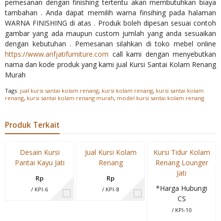
pemesanan dengan finishing tertentu akan membutuhkan biaya
tambahan . Anda dapat memilih warna finsihing pada halaman
WARNA FINISHING di atas . Produk boleh dipesan sesuai contoh
gambar yang ada maupun custom jumlah yang anda sesuaikan
dengan kebutuhan . Pemesanan silahkan di toko mebel online
https://www.arifjatifurniture.com
call kami dengan menyebutkan
nama dan kode produk yang kami jual Kursi Santai Kolam Renang
Murah
Tags:
jual kursi santai kolam renang
,
kursi kolam renang
,
kursi santai kolam
renang
,
kursi santai kolam renang murah
,
model kursi santai kolam renang
Produk Terkait
Desain Kursi
Jual Kursi Kolam
Kursi Tidur Kolam
Pantai Kayu Jati
Renang
Renang Lounger
Jati
Rp
Rp
*Harga Hubungi
/ KPI-6
/ KPI-8
CS
/ KPI-10