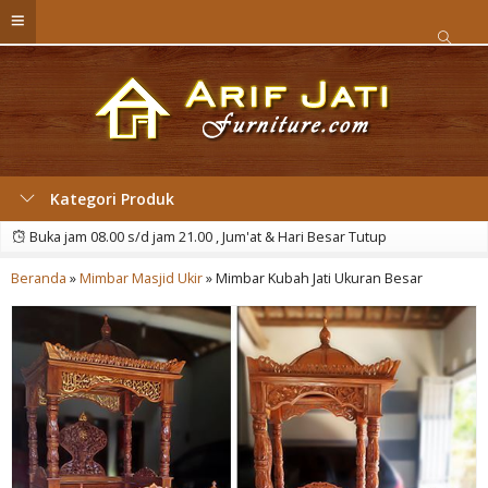
Kategori Produk
Buka jam 08.00 s/d jam 21.00 , Jum'at & Hari Besar Tutup
Beranda
»
Mimbar Masjid Ukir
»
Mimbar Kubah Jati Ukuran Besar