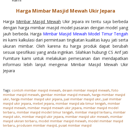
Harga Mimbar Masjid Mewah Ukir Jepara
Harga
Mimbar Masjid Mewah
Ukir Jepara ini tentu saja berbeda
dengan harga mimbar masjid model pasaran dengan model yang
jauh berbeda. Harga
Mimbar Masjid Mewah Model Timur Tengah
ini kami kalkulasi dari permintaan tingkatan kualitas kayu jati serta
ukuran mimbar. Oleh karena itu harga produk dapat berubah
sesuai spesifikasi yang anda inginkan. Silahkan hubungi CS Arif Jati
Furniture kami untuk melakukan pemesanan dan mendapatkan
informasi lebih lanjut mengenai Mimbar Masjid Mewah Ukir
Jepara
Tags:
contoh mimbar masjid mewah
,
desain mimbar masjid mewah
,
foto
mimbar masjid mewah
,
gambar mimbar masjid mewah
,
harga mimbar masjid
ukir
,
harga mimbar masjid ukir jepara
,
jual mimbar masjid ukir
,
jual mimbar
masjid ukir jepara
,
mebel jepara
,
mimbar masjid ala timur tengah
,
mimbar
masjid mewah
,
mimbar masjid mewah ukir jepara
,
mimbar masjid model
terbaru
,
mimbar masjid model timur tengah
,
mimbar masjid terbaru
,
mimbar
masjid ukir
,
mimbar masjid ukir jepara
,
mimbar masjid ukir mewah
,
mimbar
masjid ukiran terbaru
,
model mimbar masjid mewah
,
model mimbar masjid
terbaru
,
produsen mimbar masjid
,
pusat mimbar masjid