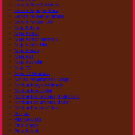
Lemari Kitab & Mukena
Lemari Pajangan Kaca
Lemari Pakaian Minimalis
Lemari Pakaian Ukir
Meja Belajar
Meja Kantor
Meja Kantor Minimalis
Meja Kantor Ukir
Meja Makan
Meja Rias
Meja Rias Ukir
Meja TV
Meja TV Minimalis
Mihrab Pengimaman Masjid
Mimbar Masjid Minimalis
Mimbar Masjid Ukir
Mimbar Podium Masjid Minimalis
Mimbar Podium Masjid Ukir
Mimbar Podium Pidato
Pergola
Pilar Kayu Jati
Pintu Masjid
Pintu Rumah