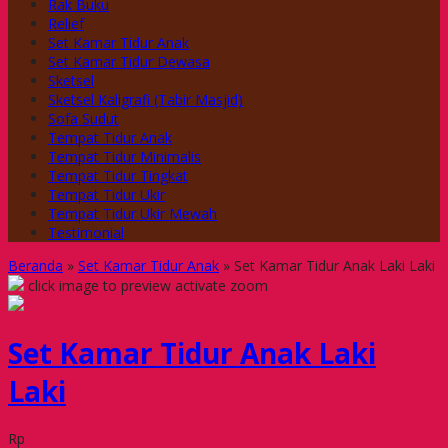
Rak Buku
Relief
Set Kamar Tidur Anak
Set Kamar Tidur Dewasa
Sketsel
Sketsel Kaligrafi (Tabir Masjid)
Sofa Sudut
Tempat Tidur Anak
Tempat Tidur Minimalis
Tempat Tidur Tingkat
Tempat Tidur Ukir
Tempat Tidur Ukir Mewah
Testimonial
Beranda
»
Set Kamar Tidur Anak
»
Set Kamar Tidur Anak Laki Laki
click image to preview
activate zoom
Set Kamar Tidur Anak Laki
Laki
Rp