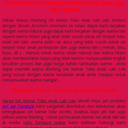
Pilihan Warna Finishing Set Kamar Tidur Anak Laki
Laki Terbaru
Pilihan Warna Finishing
Set Kamar Tidur Anak Laki Laki Terbaru
dengan desain
furniture minimalis
ini selain dapat kami kerjakan
dengan warna natural juga dapat kami kerjakan dengan warna lain
seperti warna hitam yang akan lebih cocok untuk
set tempat tidur
anak laki laki
, warna putih cat duco yang lebih cocok untuk
set
tempat tidur anak perempuan
dan juga warna lain ( merah, biru,
hijau, dll ) . Namun untuk warna selain natural dan warna hitam
akan membutuhkan biaya yang lebih karena menyesuaikan tingkat
kesulitan proses dan juga harga bahan tambahan warna . Anda
dapat memilih warna finishing Set Kamar Tidur Anak Laki Laki
yang sesuai dengan warna kesukaan anak anda maupun untuk
menyesuaikan warna ruangan .
Harga Set Kamar Tidur Anak Laki Laki Murah
Harga Set Kamar Tidur Anak Laki Laki
Murah Kayu Jati produksi
Arif Jati Furniture
kami sangatlah ditentukan dari kebutuhan akan
kelengkapan set kamar tidur sendiri, kualitas kayu jati dan juga
pilihan warna finishing . Untuk pemesanan Kamar set anak laki laki
di media
toko furniture online
kami silahkan hubungi kami
langsung pada nomor contact yang sudah kami sediakan .