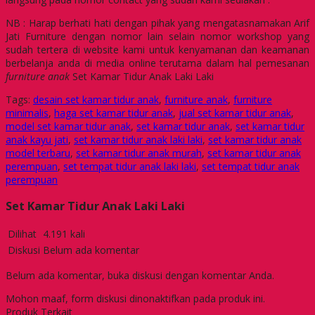
NB : Harap berhati hati dengan pihak yang mengatasnamakan Arif
Jati Furniture dengan nomor lain selain nomor workshop yang
sudah tertera di website kami untuk kenyamanan dan keamanan
berbelanja anda di media online terutama dalam hal pemesanan
furniture anak
Set Kamar Tidur Anak Laki Laki
Tags:
desain set kamar tidur anak
,
furniture anak
,
furniture
minimalis
,
haga set kamar tidur anak
,
jual set kamar tidur anak
,
model set kamar tidur anak
,
set kamar tidur anak
,
set kamar tidur
anak kayu jati
,
set kamar tidur anak laki laki
,
set kamar tidur anak
model terbaru
,
set kamar tidur anak murah
,
set kamar tidur anak
perempuan
,
set tempat tidur anak laki laki
,
set tempat tidur anak
perempuan
Set Kamar Tidur Anak Laki Laki
Dilihat
4.191 kali
Diskusi
Belum ada komentar
Belum ada komentar, buka diskusi dengan komentar Anda.
Mohon maaf, form diskusi dinonaktifkan pada produk ini.
Produk Terkait