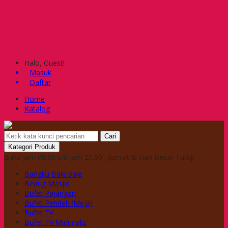
Halo, Guest!
Masuk
Daftar
Home
Katalog
Cari
Kategori Produk
Buka jam 08.00 s/d jam 21.00 , Jum'at & Hari Besar Tutup
Bangku Bale bale
Bedug Masjid
Bufet Pajangan
Bufet Pendek (Meja)
Bufet TV
Bufet TV Minimalis