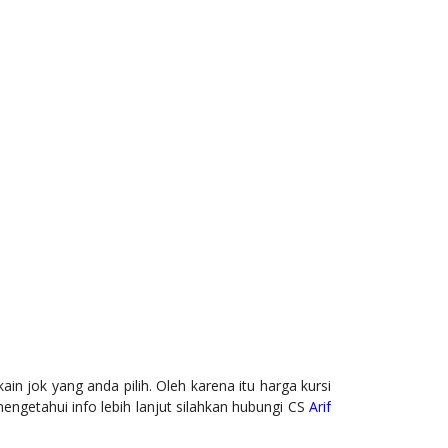
kain jok yang anda pilih. Oleh karena itu harga kursi
getahui info lebih lanjut silahkan hubungi CS
Arif