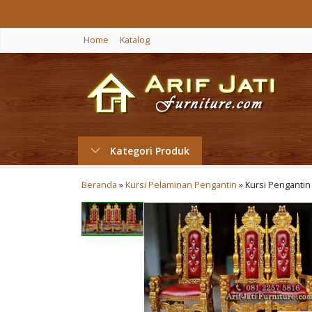
Home
Katalog
Kategori Produk
Beranda
»
Kursi Pelaminan Pengantin
»
Kursi Pengantin 