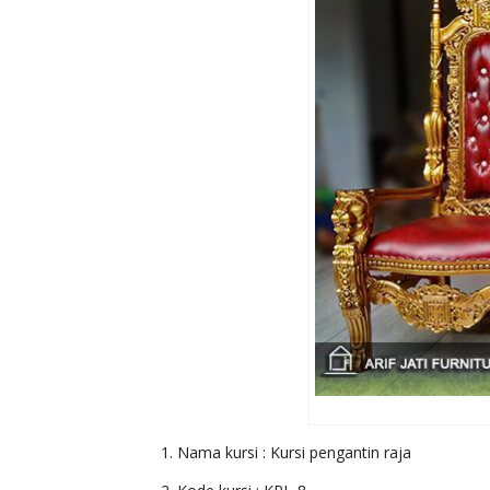
1. Nama kursi : Kursi pengantin raja