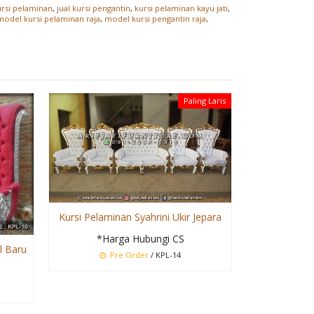
ursi pelaminan
,
jual kursi pengantin
,
kursi pelaminan kayu jati
,
model kursi pelaminan raja
,
model kursi pengantin raja
,
Paling Laris
Sofa Kurs
*Ha
Kursi Pelaminan Syahrini Ukir Jepara
*Harga Hubungi CS
l Baru
Pre Order
/ KPL-14